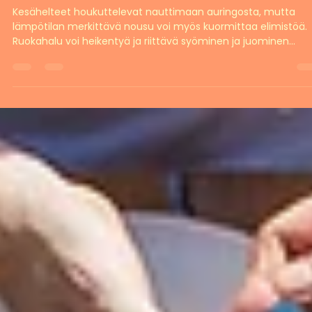
Syöminen ja juominen helteellä – näin
tuet jaksamista kuumina kesäpäivinä
Kesähelteet houkuttelevat nauttimaan auringosta, mutta
lämpötilan merkittävä nousu voi myös kuormittaa elimistöä.
Ruokahalu voi heikentyä ja riittävä syöminen ja juominen
saattavat unohtua. Tällöin iltapäivällä ja illalla olo voi tuntua
nuutuneelta. Apua tähän löytyy usein yllättävän arkisista
asioista: ateriarytmistä, riittävästä nesteytyksestä ja siitä, mi
lautaselle valitsemme. Kun riittävä syöminen ja juominen ova
helteellä kunnossa, olo pysyy virkeämpänä. Kokosimme yh