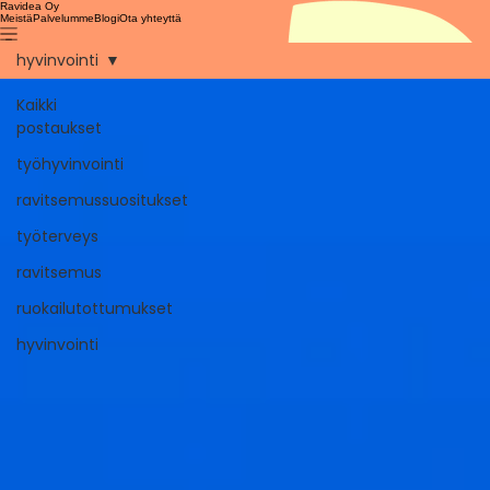
Ravidea Oy
Meistä
Palvelumme
Blogi
Ota yhteyttä
hyvinvointi
Kaikki
postaukset
työhyvinvointi
ravitsemussuositukset
työterveys
ravitsemus
ruokailutottumukset
hyvinvointi